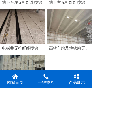
地下车库无机纤维喷涂
地下室无机纤维喷涂
电梯井无机纤维喷涂
高铁车站及地铁站无机纤维喷涂
낀
끅
낖
网站首页
一键拨号
产品展示
外墙无机纤维喷涂
上一页
1
/
1
下一页