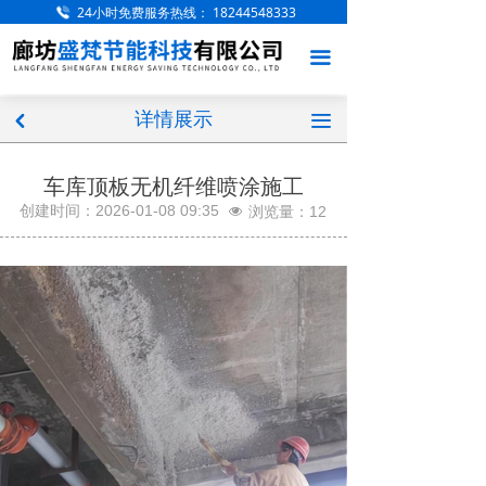
24小时免费服务热线：
18244548333
网站首页
끀
关于我们
详情展示
产品展示
끀
낒
工程案例
车库顶板无机纤维喷涂施工
创建时间：
2026-01-08
09:35
浏览量：
12
넶
服务项目
厂房厂区
新闻中心
访客留言
联系我们