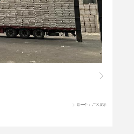
ꁇ
后一个：
厂区展示
ꄲ