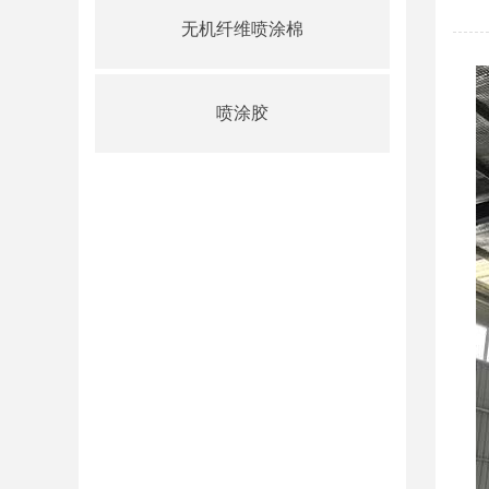
无机纤维喷涂棉
喷涂胶