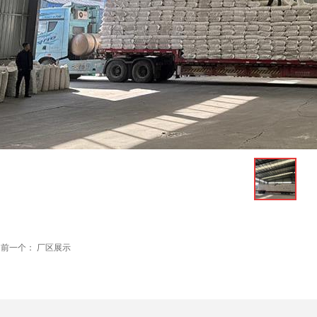
ꁆ
前一个：
厂区展示