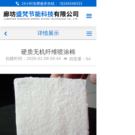
24小时免费服务热线：
18244548333
网站首页
끀
关于我们
详情展示
产品展示
끀
낒
工程案例
硬质无机纤维喷涂棉
创建时间：
2026-01-08
09:44
浏览量：
64
넶
服务项目
厂房厂区
新闻中心
访客留言
联系我们