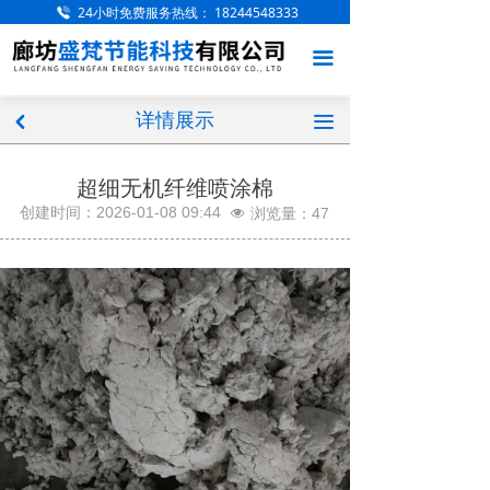
24小时免费服务热线：
18244548333
网站首页
끀
关于我们
详情展示
产品展示
끀
낒
工程案例
超细无机纤维喷涂棉
创建时间：
2026-01-08
09:44
浏览量：
47
넶
服务项目
厂房厂区
新闻中心
访客留言
联系我们