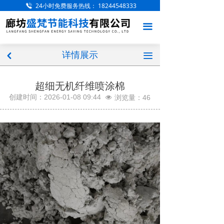
24小时免费服务热线：
18244548333
网站首页
끀
关于我们
详情展示
产品展示
끀
낒
工程案例
超细无机纤维喷涂棉
创建时间：
2026-01-08
09:44
浏览量：
46
넶
服务项目
厂房厂区
新闻中心
访客留言
联系我们