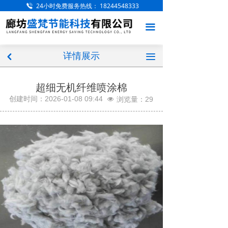
24小时免费服务热线：
18244548333
网站首页
끀
关于我们
详情展示
产品展示
끀
낒
工程案例
超细无机纤维喷涂棉
创建时间：
2026-01-08
09:44
浏览量：
29
넶
服务项目
厂房厂区
新闻中心
访客留言
联系我们